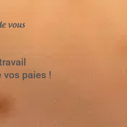
ravail
 vos paies !