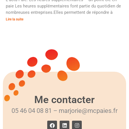
paie Les heures supplémentaires font partie du quotidien de
nombreuses entreprises.Elles permettent de répondre à
Lire la suite
Me contacter
05 46 04 08 81 – marjorie@mcpaies.fr
F
L
I
a
i
n