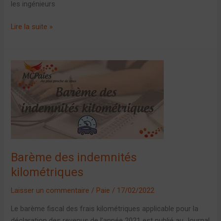
les ingénieurs
Lire la suite »
Barème
des
indemnités
kilométriques
Barème des indemnités
kilométriques
Laisser un commentaire
/
Paie
/
17/02/2022
Le barème fiscal des frais kilométriques applicable pour la
déclaration des revenus de l’année 2021 est publié au Journal