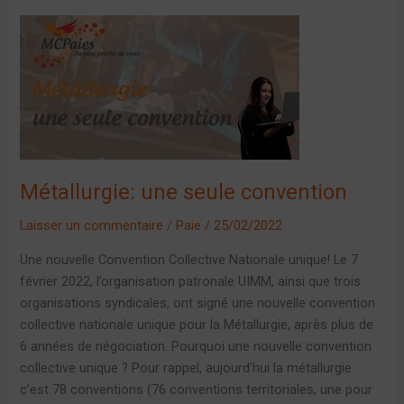
Métallurgie:
une
seule
convention
Métallurgie: une seule convention
Laisser un commentaire
/
Paie
/
25/02/2022
Une nouvelle Convention Collective Nationale unique! Le 7
février 2022, l’organisation patronale UIMM, ainsi que trois
organisations syndicales, ont signé une nouvelle convention
collective nationale unique pour la Métallurgie, après plus de
6 années de négociation. Pourquoi une nouvelle convention
collective unique ? Pour rappel, aujourd’hui la métallurgie
c’est 78 conventions (76 conventions territoriales, une pour