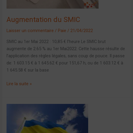
Augmentation du SMIC
Laisser un commentaire
/
Paie
/
21/04/2022
SMIC au 1er Mai 2022 : 10,85 € l’heure Le SMIC brut
augmente de 2.65 % au 1er Mai2022. Cette hausse résulte de
l’application des règles légales, sans coup de pouce. Il passe
de: 1 603.15 € à 1 645.62 € pour 151,67 h, ou de 1 603.12 € à
1 645.58 € sur la base
Lire la suite »
Plan
de
résilience:
aide