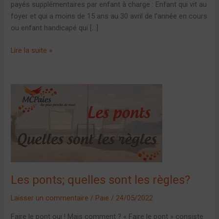
payés supplémentaires par enfant à charge : Enfant qui vit au
foyer et qui a moins de 15 ans au 30 avril de l’année en cours
ou enfant handicapé qui […]
Lire la suite »
Les
ponts;
quelles
sont
les
règles?
Les ponts; quelles sont les règles?
Laisser un commentaire
/
Paie
/
24/05/2022
Faire le pont oui ! Mais comment ? « Faire le pont » consiste